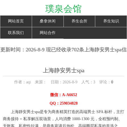
璞泉会馆
网站首页
桑拿休闲
养生会所
养生知识
联系我们
网站合作
更新时间：2026-8-9 现已经收录702条上海静安男士spa信
息
上海静安男士spa
作者：aqi 来源： 日期：2026-8-9 人气：
3
评论：
0
微信：A-A6652
QQ：259034828
上海静安男士spa是专为商务精英打造的高端男士 SPA 标杆，主打
商务接待 + 私享解压双场景，人均消费 1000-1300 元，全程预约制、
无散客、私密性拉满，是商务宴请后放松、高端圈层私享的首选之