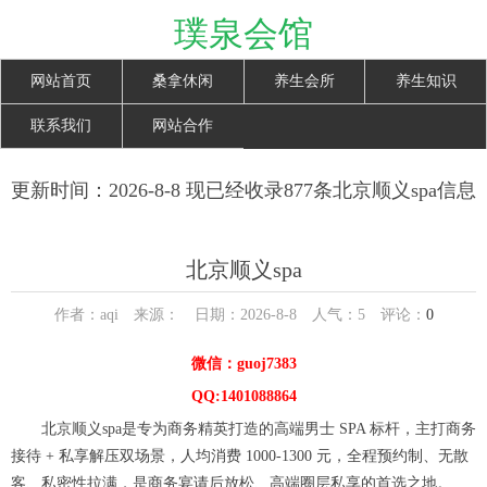
璞泉会馆
网站首页
桑拿休闲
养生会所
养生知识
联系我们
网站合作
更新时间：2026-8-8 现已经收录877条北京顺义spa信息
北京顺义spa
作者：aqi 来源： 日期：2026-8-8 人气：
5
评论：
0
微信：guoj7383
QQ:1401088864
北京顺义spa是专为商务精英打造的高端男士 SPA 标杆，主打商务
接待 + 私享解压双场景，人均消费 1000-1300 元，全程预约制、无散
客、私密性拉满，是商务宴请后放松、高端圈层私享的首选之地。