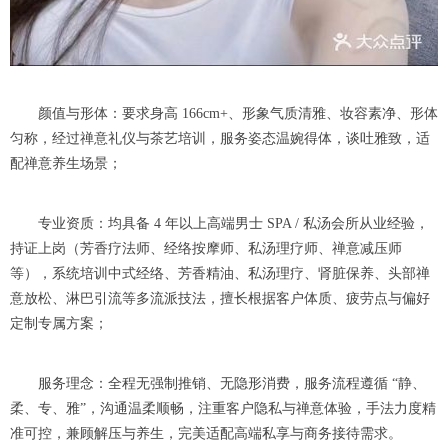
颜值与形体：要求身高 166cm+、形象气质清雅、妆容素净、形体
匀称，经过禅意礼仪与茶艺培训，服务姿态温婉得体，谈吐雅致，适
配禅意养生场景；
专业资质：均具备 4 年以上高端男士 SPA / 私汤会所从业经验，
持证上岗（芳香疗法师、经络按摩师、私汤理疗师、禅意减压师
等），系统培训中式经络、芳香精油、私汤理疗、肾脏保养、头部禅
意放松、淋巴引流等多流派技法，擅长根据客户体质、疲劳点与偏好
定制专属方案；
服务理念：全程无强制推销、无隐形消费，服务流程遵循 “静、
柔、专、雅”，沟通温柔顺畅，注重客户隐私与禅意体验，手法力度精
准可控，兼顾解压与养生，完美适配高端私享与商务接待需求。