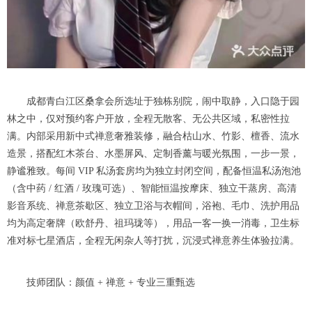
成都青白江区桑拿会所选址于独栋别院，闹中取静，入口隐于园
林之中，仅对预约客户开放，全程无散客、无公共区域，私密性拉
满。内部采用新中式禅意奢雅装修，融合枯山水、竹影、檀香、流水
造景，搭配红木茶台、水墨屏风、定制香薰与暖光氛围，一步一景，
静谧雅致。每间 VIP 私汤套房均为独立封闭空间，配备恒温私汤泡池
（含中药 / 红酒 / 玫瑰可选）、智能恒温按摩床、独立干蒸房、高清
影音系统、禅意茶歇区、独立卫浴与衣帽间，浴袍、毛巾、洗护用品
均为高定奢牌（欧舒丹、祖玛珑等），用品一客一换一消毒，卫生标
准对标七星酒店，全程无闲杂人等打扰，沉浸式禅意养生体验拉满。
技师团队：颜值 + 禅意 + 专业三重甄选