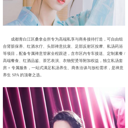
成都青白江区桑拿会所专为高端私享与商务接待打造，可自由组
合肾脏保养、红酒水疗、头部禅意抗衰、足部反射区按摩、私汤药浴
等项目，配备专属禅意管家全程跟进，含市区内专车接送、定制素餐 /
高端餐食、红酒品鉴、茶艺表演、衣物熨烫等附加权益，独立私汤套
房 + 专属服务，一站式满足私汤养生、商务洽谈与放松需求，是禅意
养生 SPA 的顶奢之选。