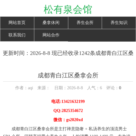
松有泉会馆
网站首页
桑拿休闲
养生会所
养生知识
联系我们
网站合作
更新时间：2026-8-8 现已经收录1242条成都青白江区桑
拿会所信息
成都青白江区桑拿会所
作者：aqi 来源： 日期：2026-8-8 人气：
6
评论：
0
电话:13421632199
QQ:2825354672
微信：gs2020xd
成都青白江区桑拿会所是主打禅意隐奢 + 私汤养生的顶流男士