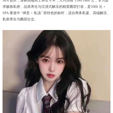
SPA 会所，深耕高端男士养生 8 年，人均消费 1100-1400 元，专为追
求极致私密、品质养生与沉浸式解压的精英圈层打造，是1000 元 +
SPA 赛道中 “禅意 + 私汤” 双特色的标杆，适合商务私宴、高端解压、
私密养生与圈层社交。