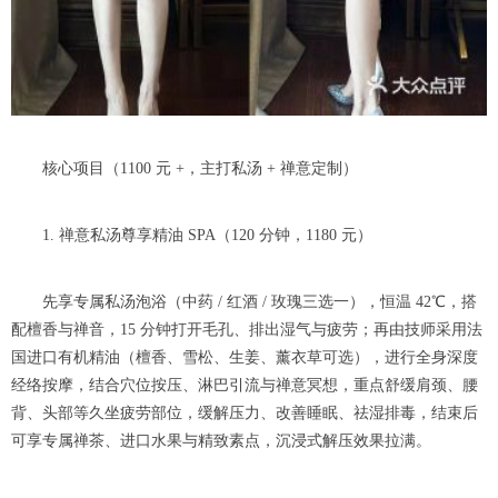
核心项目（1100 元 +，主打私汤 + 禅意定制）
1. 禅意私汤尊享精油 SPA（120 分钟，1180 元）
先享专属私汤泡浴（中药 / 红酒 / 玫瑰三选一），恒温 42℃，搭
配檀香与禅音，15 分钟打开毛孔、排出湿气与疲劳；再由技师采用法
国进口有机精油（檀香、雪松、生姜、薰衣草可选），进行全身深度
经络按摩，结合穴位按压、淋巴引流与禅意冥想，重点舒缓肩颈、腰
背、头部等久坐疲劳部位，缓解压力、改善睡眠、祛湿排毒，结束后
可享专属禅茶、进口水果与精致素点，沉浸式解压效果拉满。