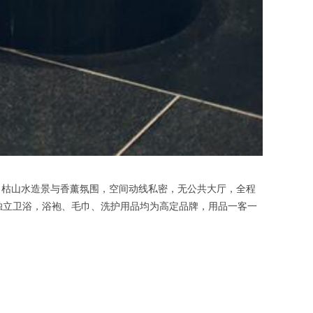
枯山水造景与香薰氛围，空间动线私密，无公共大厅，全程
与独立卫浴，浴袍、毛巾、洗护用品均为高定品牌，用品一客一