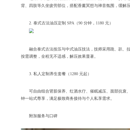
背、四肢等久坐疲劳部位，搭配香薰冥想与禅音氛围，缓解
2. 泰式古法油压定制 SPA（90 分钟，1180 元）
融合泰式古法按压与中式油压技法，技师采用跪、趴、拉、
按需调整，全程无不适感，解压效果显著。
3. 私人定制养生套餐（1280 元起）
可自由组合肾脏保养、红酒水疗、催眠减压、面部抗衰、足
钟一站式尊享，满足极致商务接待与个人私享需求。
附加服务与口碑