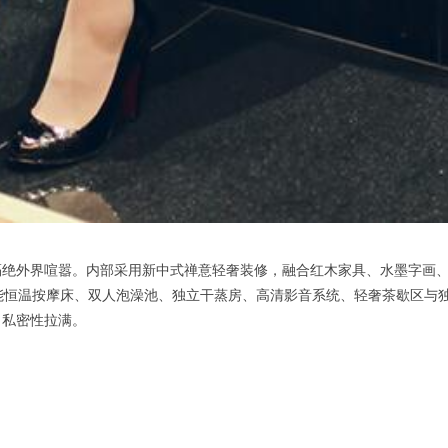
外界喧嚣。内部采用新中式禅意轻奢装修，融合红木家具、水墨字画、
备智能恒温按摩床、双人泡澡池、独立干蒸房、高清影音系统、轻奢茶歇区
，私密性拉满。