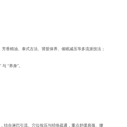
络、芳香精油、泰式古法、肾脏保养、催眠减压等多流派技法；
 “养身”。
摩，结合淋巴引流、穴位按压与经络疏通，重点舒缓肩颈、腰