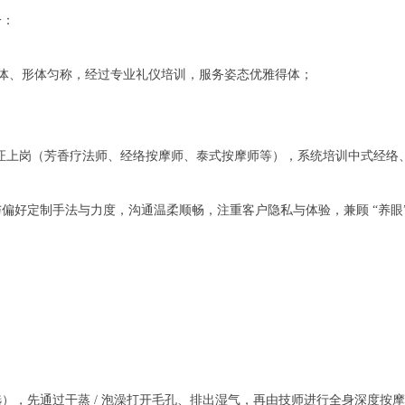
一：
得体、形体匀称，经过专业礼仪培训，服务姿态优雅得体；
，持证上岗（芳香疗法师、经络按摩师、泰式按摩师等），系统培训中式经
定制手法与力度，沟通温柔顺畅，注重客户隐私与体验，兼顾 “养眼” 与
，先通过干蒸 / 泡澡打开毛孔、排出湿气，再由技师进行全身深度按