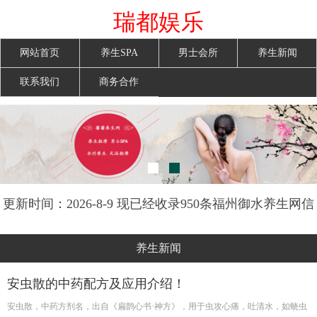
瑞都娱乐
网站首页
养生SPA
男士会所
养生新闻
联系我们
商务合作
更新时间：2026-8-9 现已经收录950条福州御水养生网信
息
养生新闻
安虫散的中药配方及应用介绍！
安虫散，中药方剂名，出自《扁鹊心书·神方》，用于虫攻心痛，吐清水，如蛲虫