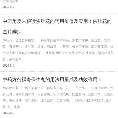
抗衰老石斛…
2026-8-9
中医角度来解读佛肚花的药用价值及应用！佛肚花的
图片辨别
佛肚花，苦苣苔科植物。一种多年的生草本中药。别名华东佛、肚苣苔、岩青
菜、石燕三七、金丝草、虎皮、岩白菜、小荷草。分布于安徽、浙江及江西。佛
肚花主治祛风解表;活血消痈。 佛肚花的图片 什么是佛肚花?佛肚花，浙皖粗筒苣
苔，多年生草…
2026-8-9
中药方剂福寿保生丸的用法用量成及功效作用！
福寿保生丸，中药方剂名出自《普济方》卷三八二。用于小儿一切脾疳癖积，饮
食无时，诸物所伤脾胃，因食寒热，积作成气块，腹肚胀满，喜怒不常，坚硬为
脾，身热虚汗，而且多睡，或黑或瘦，口鼻生疮。 【方剂组成】芦荟2两，南木
香2两，蓬术…
2026-8-9