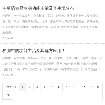
中草药赤胫散的功能主治及其生境分布！
赤胫散，一年生或多年生草本植物，高30—50厘米。根茎细弱黄色，须根黑棕
色，生于草丛、沟边的阴湿处，无毒。那么中草药赤胫散功能主治，及其生境分
布是怎样的呢!具体随中医中药网小编一起来看! 赤胫散赤胫散【别名】蛇头蓼、
血当归、…
2026-8-9
独脚柑的功能主治及其选方应用！
独脚柑一年生草本，高8——15厘米。夏、秋采集，洗净，晒干。毒性：微毒。其
功能主治及其选方应用有哪些!具体随中医中药网小编一起来看! 独脚柑独脚柑
【别名】干草(《广州植物志》)，细独脚马骝(《南宁市药物志》)，马佬含菊(《…
2026-8-9
总数 376
1
2
3
4
5
6
7
8
...32
下一页
1/32