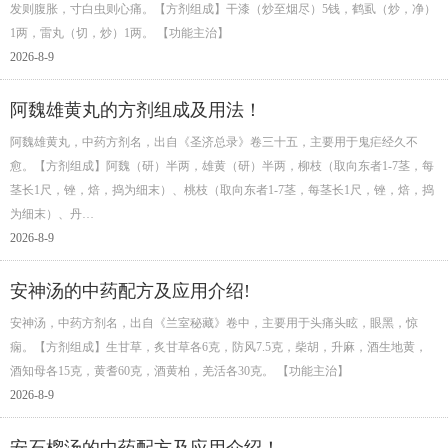
发则腹胀，寸白虫则心痛。【方剂组成】干漆（炒至烟尽）5钱，鹤虱（炒，净）
1两，雷丸（切，炒）1两。 【功能主治】
2026-8-9
阿魏雄黄丸的方剂组成及用法！
阿魏雄黄丸，中药方剂名，出自《圣济总录》卷三十五，主要用于鬼疟经久不
愈。【方剂组成】阿魏（研）半两，雄黄（研）半两，柳枝（取向东者1-7茎，每
茎长1尺，锉，焙，捣为细末）、桃枝（取向东者1-7茎，每茎长1尺，锉，焙，捣
为细末）、丹…
2026-8-9
安神汤的中药配方及应用介绍!
安神汤，中药方剂名，出自《兰室秘藏》卷中，主要用于头痛头眩，眼黑，惊
痫。【方剂组成】生甘草，炙甘草各6克，防风7.5克，柴胡，升麻，酒生地黄，
酒知母各15克，黄耆60克，酒黄柏，羌活各30克。 【功能主治】
2026-8-9