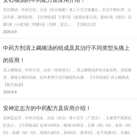
安石榴汤的中药配方及应用介绍！
安石榴汤，中药方剂，出自《外台秘要》卷二十五引陈癛丘，主治下痢白滞，久
治不愈，困笃欲死。【方剂组成】干姜6克（或用生姜12克）黄柏3克（细切）石
榴1枚（小者2枚）阿胶6克（另研，渍之）。 【功能主治】
2026-8-9
中药方剂清上蠲痛汤的组成及其治疗不同类型头痛上
的应用！
清上蠲痛汤，中药方剂，出自《寿世保元》。清上蠲痛汤具有活血祛风，清热燥
湿，通络止痛的功效。近年来用于治疗顽固性头痛。 【方剂名称】清上蠲痛汤
【配方组成】
2026-8-9
安神定志方的中药配方及应用介绍！
安神定志方，中药方剂名，出自《外台》卷十五引《广济方》，主要用于风邪狂
乱失心。【方剂组成】金薄100和合，银薄100和合，石膏（研）8分，龙齿（研）
8分，铁精（研）8分，地骨白皮8分，茯神8分，黄芩8分，生干地黄8分，升麻8