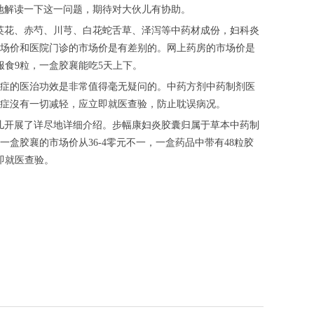
地解读一下这一问题，期待对大伙儿有协助。
花、赤芍、川芎、白花蛇舌草、泽泻等中药材成份，妇科炎
场价和医院门诊的市场价是有差别的。网上药房的市场价是
服食9粒，一盒胶襄能吃5天上下。
症的医治功效是非常值得毫无疑问的。中药方剂中药制剂医
症沒有一切减轻，应立即就医查验，防止耽误病况。
开展了详尽地详细介绍。步幅康妇炎胶囊归属于草本中药制
盒胶襄的市场价从36-4零元不一，一盒药品中带有48粒胶
即就医查验。