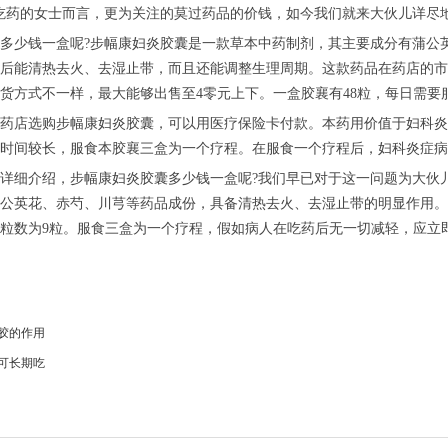
吃药的女士而言，更为关注的莫过药品的价钱，如今我们就来大伙儿详尽
少钱一盒呢?步幅康妇炎胶囊是一款草本中药制剂，其主要成分有蒲公英
后能清热去火、去湿止带，而且还能调整生理周期。这款药品在药店的市
拿货方式不一样，最大能够出售至4零元上下。一盒胶襄有48粒，每日需要
店选购步幅康妇炎胶囊，可以用医疗保险卡付款。本药用价值于妇科炎
时间较长，服食本胶襄三盒为一个疗程。在服食一个疗程后，妇科炎症病
细介绍，步幅康妇炎胶囊多少钱一盒呢?我们早已对于这一问题为大伙儿
公英花、赤芍、川芎等药品成份，具备清热去火、去湿止带的明显作用。一
粒数为9粒。服食三盒为一个疗程，假如病人在吃药后无一切减轻，应立
胶的作用
可长期吃