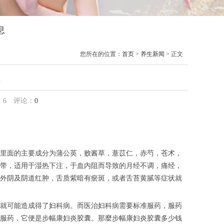
息
您所在的位置：
首页
>
养生新闻
> 正文
样
：
6
评论：
0
里面的主要成分为蒲公英，败酱草，薏苡仁，赤芍，苍术，
带，适用于湿热下注，于血内阻而导致的月经不调，痛经，
外阴及阴道红肿，舌质紫暗有瘀斑，或者舌苔黄腻等症状就
就可能造成得了妇科病。而医治妇科病需要标准服药，服药
服药，它便是步幅康妇炎胶囊。那麼步幅康妇炎胶囊多少钱