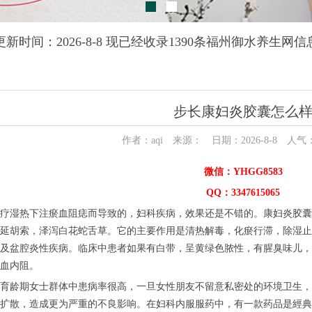
更新时间：2026-8-8 现已经收录1390条福州御水养生网信
步长康妇炎胶囊怎么
作者：aqi 来源： 日期：2026-8-8 人气
微信：YHGG8583
QQ：3347615065
湿热下注瘀血阻痣而导致的，妇科疾病，效果还是不错的。康妇炎胶囊
延胡索，泽泻白花蛇舌草。它的主要作用是清热解毒，化瘀行滞，除湿止
及盆腔炎性疾病。临床中患者如果有白带，呈黄绿色脓性，有腥臭味儿，
血内阻。
龄期女士群体中患病率很高，一旦女性朋友不留意私密处的环境卫生，
扩散，造成更为严重的不良影响。在妇科内服服药中，有一款药品是經典